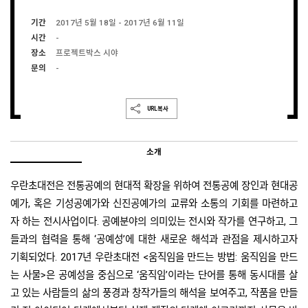
기간
2017년 5월 18일 - 2017년 6월 11일
시간
-
장소
프로젝트박스 시야
문의
-
URL복사
소개
우란초대전은 전통공예의 현대적 확장을 위하여 전통공예 장인과 현대공
예가, 혹은 기성공예가와 신진공예가의 교류와 소통의 기회를 마련하고
자 하는 전시사업이다. 공예분야의 의미있는 전시와 작가를 연구하고, 그
들과의 협력을 통해 ‘공예성’에 대한 새로운 해석과 관점을 제시하고자
기획되었다. 2017년 우란초대전 <움직임을 만드는 방법: 움직임을 만드
는 사물>은 공예성을 중심으로 ‘움직임’이라는 단어를 통해 동시대를 살
고 있는 사람들의 삶의 풍경과 창작가들의 해석을 보여주고, 작품을 만들